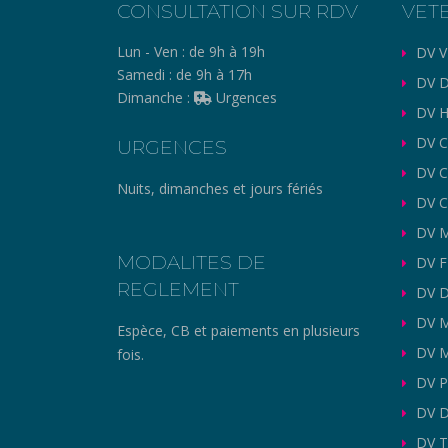
CONSULTATION SUR RDV
VET
Lun - Ven :
de 9h à 19h
DV V
Samedi :
de 9h à 17h
DV D
Dimanche :
Urgences
DV H
DV C
URGENCES
DV 
Nuits, dimanches et jours fériés
DV C
DV M
MODALITES DE
DV 
REGLEMENT
DV 
DV 
Espèce, CB et paiements en plusieurs
DV M
fois.
DV P
DV D
DV T