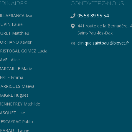
ERINAIRES
CONTACTEZ-NOUS
05 58 89 95 54
ILLAFRANCA Ivan
UPIN Laure
441 route de la Bernadère, 
Saint-Paul-lès-Dax
URET Matthieu
ORTIANO Xavier
clinique.saintpaul@biovet.fr
CRISTOBAL GOMEZ Lucia
AVEL Alice
ARCAILLE Marie
FERTE Emma
DARRIGUES Maëva
MAIGRE Hugues
ENNETREY Mathilde
ASQUET Lise
ESCAYRAC Pablo
RABAUT Laurie