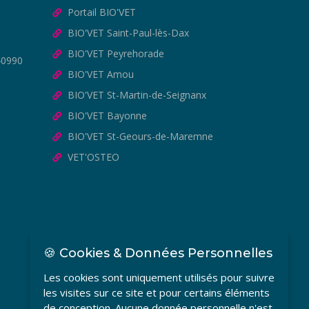
Portail BIO'VET
BIO'VET Saint-Paul-lès-Dax
BIO'VET Peyrehorade
40990
BIO'VET Amou
BIO'VET St-Martin-de-Seignanx
BIO'VET Bayonne
BIO'VET St-Geours-de-Maremne
VET'OSTEO
🍪 Cookies & Données Personnelles
Les cookies sont uniquement utilisés pour suivre
les visites sur ce site et pour certains éléments
de conception. Aucune donnée personnelle n'est