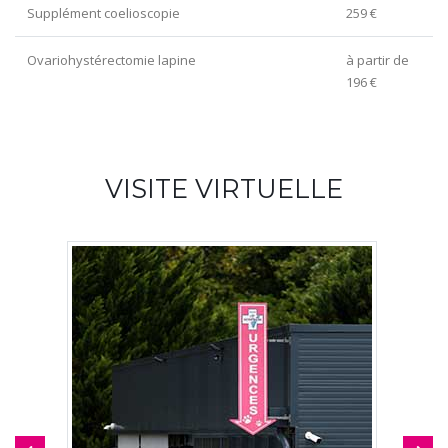
Supplément coelioscopie
259 €
Ovariohystérectomie lapine
à partir de
196 €
VISITE VIRTUELLE