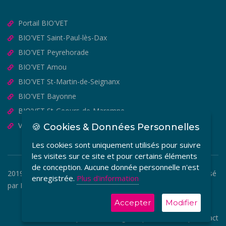
Portail BIO'VET
BIO'VET Saint-Paul-lès-Dax
BIO'VET Peyrehorade
BIO'VET Amou
BIO'VET St-Martin-de-Seignanx
BIO'VET Bayonne
BIO'VET St-Geours-de-Maremne
VET'OSTEO
🍪 Cookies & Données Personnelles
Les cookies sont uniquement utilisés pour suivre
les visites sur ce site et pour certains éléments
de conception. Aucune donnée personnelle n'est
2019-2026 © BIO'VET - Copyright Tous Droits Réservés. Réalisé
enregistrée.
Plus d'information
par
MEDIA VETO
.
Accepter
Modifier
CGF
|
Mentions Légales
|
Plan du site
|
Contact