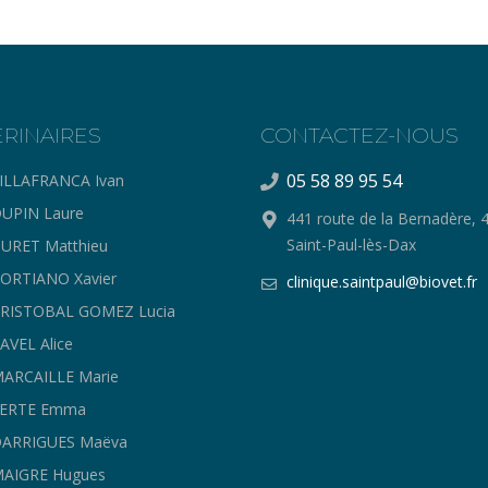
ERINAIRES
CONTACTEZ-NOUS
05 58 89 95 54
ILLAFRANCA Ivan
UPIN Laure
441 route de la Bernadère, 
Saint-Paul-lès-Dax
URET Matthieu
ORTIANO Xavier
clinique.saintpaul@biovet.fr
CRISTOBAL GOMEZ Lucia
AVEL Alice
ARCAILLE Marie
FERTE Emma
DARRIGUES Maëva
MAIGRE Hugues