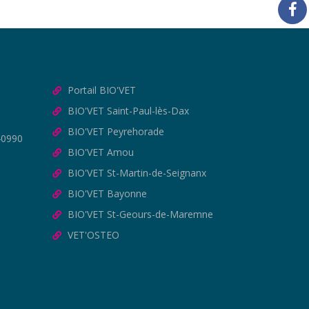
Portail BIO'VET
BIO'VET Saint-Paul-lès-Dax
BIO'VET Peyrehorade
40990
BIO'VET Amou
BIO'VET St-Martin-de-Seignanx
BIO'VET Bayonne
BIO'VET St-Geours-de-Maremne
VET'OSTEO