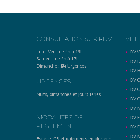
CONSULTATION SUR RDV
VET
Lun - Ven :
de 9h à 19h
DV V
Samedi :
de 9h à 17h
DV D
Dimanche :
Urgences
DV H
DV C
URGENCES
DV 
Nuits, dimanches et jours fériés
DV C
DV M
MODALITES DE
DV 
REGLEMENT
DV 
DV 
Espèce, CB et paiements en plusieurs