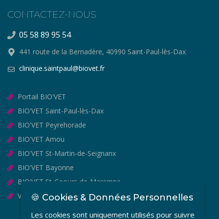
CONTACTEZ-NOUS
05 58 89 95 54
441 route de la Bernadère, 40990 Saint-Paul-lès-Dax
clinique.saintpaul@biovet.fr
Portail BIO'VET
BIO'VET Saint-Paul-lès-Dax
BIO'VET Peyrehorade
BIO'VET Amou
BIO'VET St-Martin-de-Seignanx
BIO'VET Bayonne
BIO'VET St-Geours-de-Maremne
VET'OSTEO
🍪 Cookies & Données Personnelles
Les cookies sont uniquement utilisés pour suivre