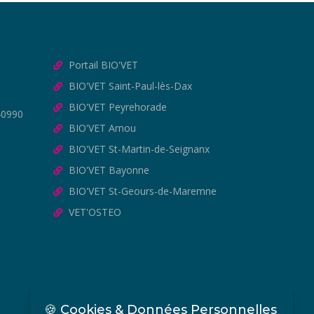
Portail BIO'VET
BIO'VET Saint-Paul-lès-Dax
BIO'VET Peyrehorade
40990
BIO'VET Amou
BIO'VET St-Martin-de-Seignanx
BIO'VET Bayonne
BIO'VET St-Geours-de-Maremne
VET'OSTEO
🍪 Cookies & Données Personnelles