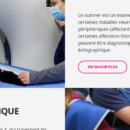
Le scanner est un exame
certaines maladies neuro
périphériques (affectant 
certaines affections tho
peuvent être diagnosti
échographique.
EN SAVOIR PLUS
IQUE
s X, qui traversent les