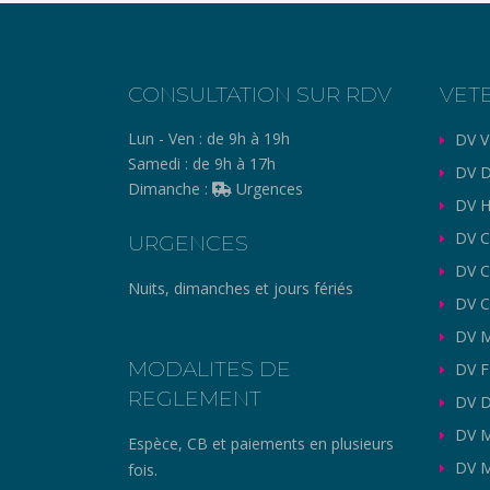
CONSULTATION SUR RDV
VET
Lun - Ven :
de 9h à 19h
DV V
Samedi :
de 9h à 17h
DV D
Dimanche :
Urgences
DV H
DV C
URGENCES
DV 
Nuits, dimanches et jours fériés
DV C
DV M
MODALITES DE
DV 
REGLEMENT
DV 
DV 
Espèce, CB et paiements en plusieurs
DV M
fois.