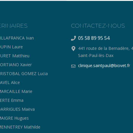
ERINAIRES
CONTACTEZ-NOUS
05 58 89 95 54
ILLAFRANCA Ivan
UPIN Laure
441 route de la Bernadère, 
Saint-Paul-lès-Dax
URET Matthieu
ORTIANO Xavier
clinique.saintpaul@biovet.fr
CRISTOBAL GOMEZ Lucia
AVEL Alice
ARCAILLE Marie
FERTE Emma
DARRIGUES Maëva
MAIGRE Hugues
ENNETREY Mathilde