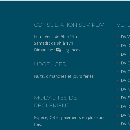
CONSULTATION SUR RDV
VET
Lun - Ven :
de 9h à 19h
DV V
Samedi :
de 9h à 17h
DV D
Dimanche :
Urgences
DV H
DV C
URGENCES
DV 
Nuits, dimanches et jours fériés
DV C
DV M
MODALITES DE
DV 
REGLEMENT
DV 
DV 
Espèce, CB et paiements en plusieurs
DV M
fois.