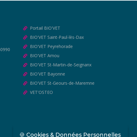
Portail BIO'VET
BIO'VET Saint-Paul-lès-Dax
BIO'VET Peyrehorade
40990
BIO'VET Amou
BIO'VET St-Martin-de-Seignanx
BIO'VET Bayonne
BIO'VET St-Geours-de-Maremne
VET'OSTEO
🍪 Cookies & Données Personnelles