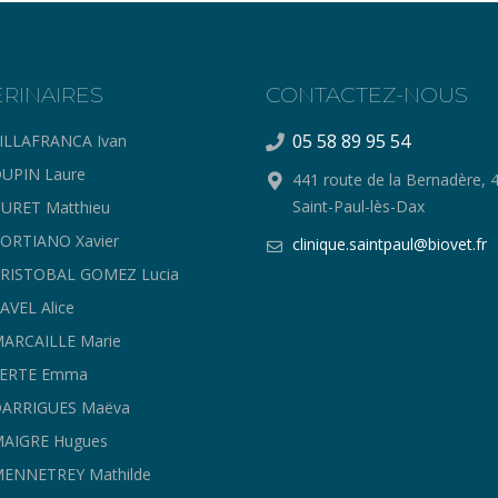
ERINAIRES
CONTACTEZ-NOUS
05 58 89 95 54
ILLAFRANCA Ivan
UPIN Laure
441 route de la Bernadère, 
Saint-Paul-lès-Dax
URET Matthieu
ORTIANO Xavier
clinique.saintpaul@biovet.fr
CRISTOBAL GOMEZ Lucia
AVEL Alice
ARCAILLE Marie
FERTE Emma
DARRIGUES Maëva
MAIGRE Hugues
ENNETREY Mathilde