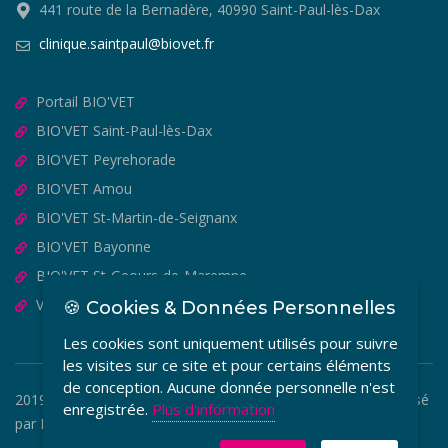
441 route de la Bernadère, 40990 Saint-Paul-lès-Dax
clinique.saintpaul@biovet.fr
Portail BIO'VET
BIO'VET Saint-Paul-lès-Dax
BIO'VET Peyrehorade
BIO'VET Amou
BIO'VET St-Martin-de-Seignanx
BIO'VET Bayonne
BIO'VET St-Geours-de-Maremne
VET'OSTEO
🍪 Cookies & Données Personnelles
Les cookies sont uniquement utilisés pour suivre
les visites sur ce site et pour certains éléments
de conception. Aucune donnée personnelle n'est
2019-2026 © BIO'VET - Copyright Tous Droits Réservés. Réalisé
enregistrée.
Plus d'information
par
MEDIA VETO
.