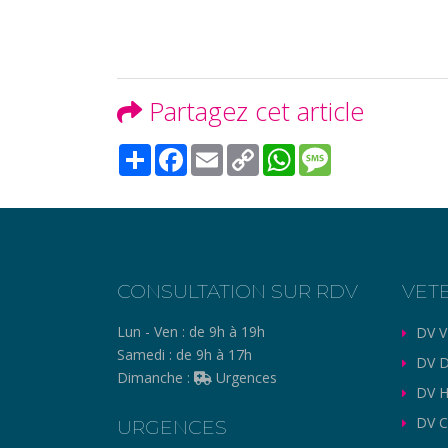
Partagez cet article
Share
Facebook
Email
Copy
WhatsApp
Message
Link
CONSULTATION SUR RDV
VET
Lun - Ven :
de 9h à 19h
DV V
Samedi :
de 9h à 17h
DV D
Dimanche :
Urgences
DV H
DV C
URGENCES