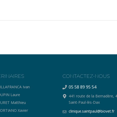
ERINAIRES
CONTACTEZ-NOUS
05 58 89 95 54
ILLAFRANCA Ivan
UPIN Laure
441 route de la Bernadère, 
Saint-Paul-lès-Dax
URET Matthieu
ORTIANO Xavier
clinique.saintpaul@biovet.fr