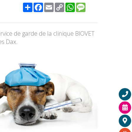
Share
Facebook
Email
Copy
WhatsApp
Message
Link
rvice de garde de la clinique BIOVET
es Dax.