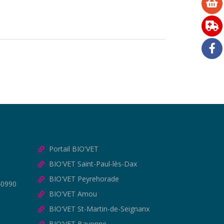
Portail BIO'VET
BIO'VET Saint-Paul-lès-Dax
BIO'VET Peyrehorade
40990
BIO'VET Amou
BIO'VET St-Martin-de-Seignanx
BIO'VET Bayonne