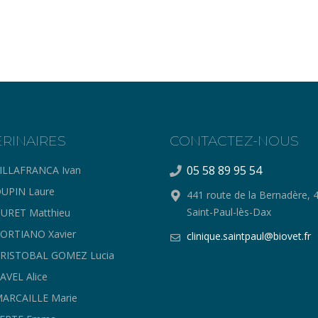
ERINAIRES
CONTACTEZ-NOUS
05 58 89 95 54
ILLAFRANCA Ivan
UPIN Laure
441 route de la Bernadère, 
Saint-Paul-lès-Dax
URET Matthieu
ORTIANO Xavier
clinique.saintpaul@biovet.fr
CRISTOBAL GOMEZ Lucia
AVEL Alice
ARCAILLE Marie