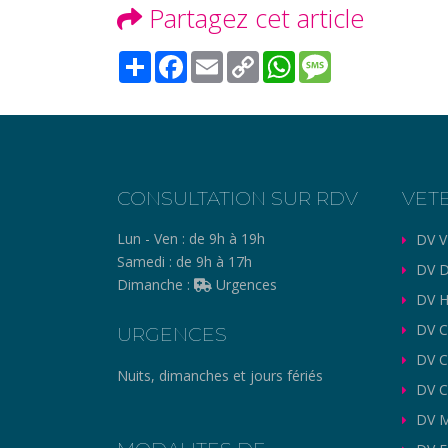
Partagez cet article
Share
Facebook
Email
Copy
WhatsApp
Message
Link
CONSULTATION SUR RDV
VET
Lun - Ven :
de 9h à 19h
DV V
Samedi :
de 9h à 17h
DV D
Dimanche :
Urgences
DV H
DV C
URGENCES
DV 
Nuits, dimanches et jours fériés
DV C
DV M