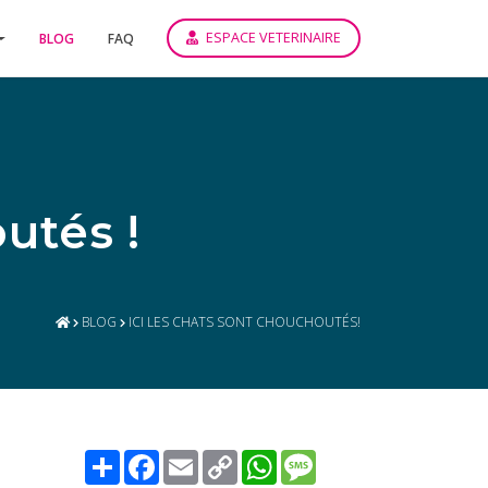
ESPACE VETERINAIRE
BLOG
FAQ
utés !
BLOG
ICI LES CHATS SONT CHOUCHOUTÉS!
Share
Facebook
Email
Copy
WhatsApp
Message
Link