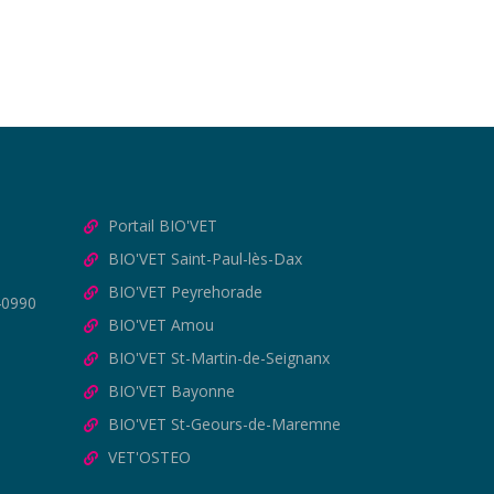
Portail BIO'VET
BIO'VET Saint-Paul-lès-Dax
BIO'VET Peyrehorade
40990
BIO'VET Amou
BIO'VET St-Martin-de-Seignanx
BIO'VET Bayonne
BIO'VET St-Geours-de-Maremne
VET'OSTEO