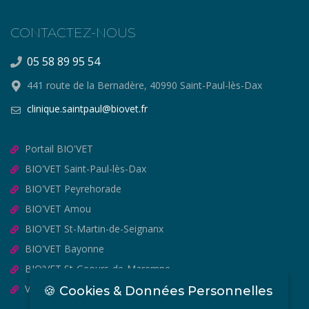
CONTACTEZ-NOUS
05 58 89 95 54
441 route de la Bernadère, 40990 Saint-Paul-lès-Dax
clinique.saintpaul@biovet.fr
Portail BIO'VET
BIO'VET Saint-Paul-lès-Dax
BIO'VET Peyrehorade
BIO'VET Amou
BIO'VET St-Martin-de-Seignanx
BIO'VET Bayonne
BIO'VET St-Geours-de-Maremne
VET'OSTEO
🍪 Cookies & Données Personnelles