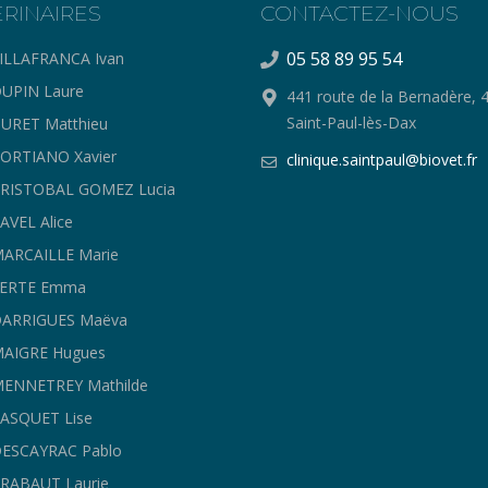
ERINAIRES
CONTACTEZ-NOUS
05 58 89 95 54
ILLAFRANCA Ivan
UPIN Laure
441 route de la Bernadère, 
Saint-Paul-lès-Dax
URET Matthieu
ORTIANO Xavier
clinique.saintpaul@biovet.fr
CRISTOBAL GOMEZ Lucia
AVEL Alice
ARCAILLE Marie
FERTE Emma
DARRIGUES Maëva
MAIGRE Hugues
ENNETREY Mathilde
ASQUET Lise
ESCAYRAC Pablo
RABAUT Laurie