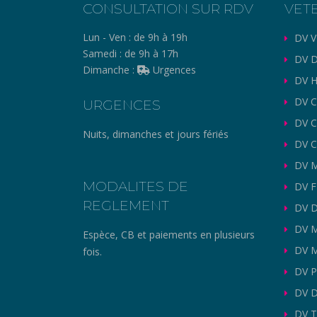
CONSULTATION SUR RDV
VET
Lun - Ven :
de 9h à 19h
DV V
Samedi :
de 9h à 17h
DV D
Dimanche :
Urgences
DV H
DV C
URGENCES
DV 
Nuits, dimanches et jours fériés
DV C
DV M
MODALITES DE
DV 
REGLEMENT
DV 
DV 
Espèce, CB et paiements en plusieurs
DV M
fois.
DV P
DV D
DV T