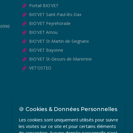
Portail BIO'VET
BIO'VET Saint-Paul-lès-Dax
BIO'VET Peyrehorade
40990
BIO'VET Amou
BIO'VET St-Martin-de-Seignanx
BIO'VET Bayonne
BIO'VET St-Geours-de-Maremne
VET'OSTEO
🍪 Cookies & Données Personnelles
Les cookies sont uniquement utilisés pour suivre
les visites sur ce site et pour certains éléments
de conception. Aucune donnée personnelle n'est