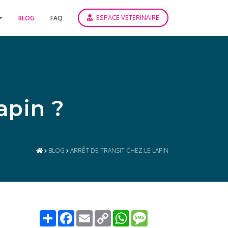
ESPACE VETERINAIRE
BLOG
FAQ
lapin ?
BLOG
ARRÊT DE TRANSIT CHEZ LE LAPIN
Share
Facebook
Email
Copy
WhatsApp
Message
Link